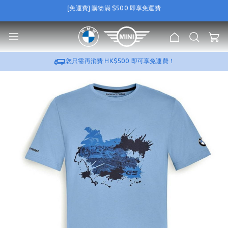
[免運費] 購物滿 $500 即享免運費
e
[尊屬優惠] 選購 BMW / MINI 原廠 Wallbox，可加
HK$388
換購
流動充電器
2.0 套裝
u
[免運費] 購物滿 $500 即享免運費
主
搜
我的
[尊屬優惠] 選購 BMW / MINI 原廠 Wallbox，可加
HK$388
換購
流動充電器
頁
索
2.0 套裝
您只需再消費
HK$500
即可享免運費！
跳
到
圖
片
庫
的
末
尾