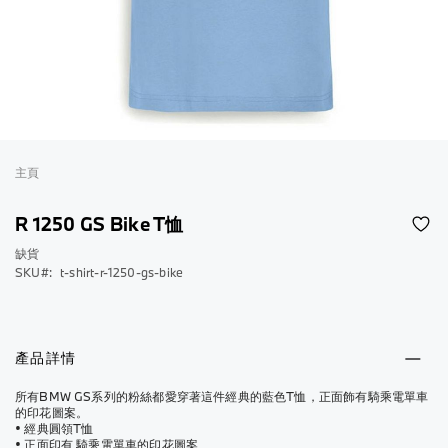
跳
到
主頁
圖
片
R 1250 GS Bike T恤
庫
的
缺貨
SKU
t-shirt-r-1250-gs-bike
開
頭
產品詳情
所有BMW GS系列的粉絲都愛穿著這件經典的藍色T恤，正面飾有騎乘電單車
的印花圖案。
• 經典圓領T恤
• 正面印有 騎乘電單車的印花圖案