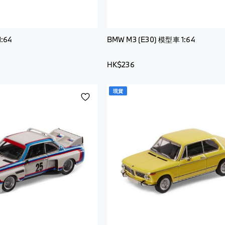
袋
行
李
背
箱
包
:64
BMW M3 (E30) 模型車 1:64
查
行
看
李
HK$236
全
箱
部
查
現貨
添
兒童
看
加
服
全
飾
部
到
願
玩
兒童
望
具
服
飾
清
必
單
備
嬰
用
兒
品
用
品
查
看
查