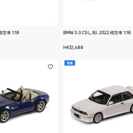
鏡
眼
套
鏡
其
手
他
文
套
配
具
查
模型車 1:18
BMW 3.0 CSL, BJ. 2022 模型車 1:18
件
其
看
查
他
全
HK$1,488
看
配
部
全
件
部
查
現貨
添
模型
看
加
車
全
到
袋及
部
願
行李
模型
望
小
車
袋
清
袋及
單
手
行李
袋
小
袋
背
包
手