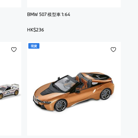
BMW 507 模型車 1:64
HK$236
現貨
添
添
加
加
到
到
願
願
望
望
清
清
單
單