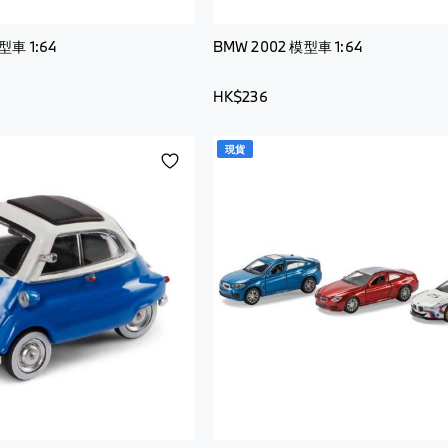
全
看
部
全
型車 1:64
BMW 2002 模型車 1:64
部
HK$236
現貨
添
加
到
願
望
清
單