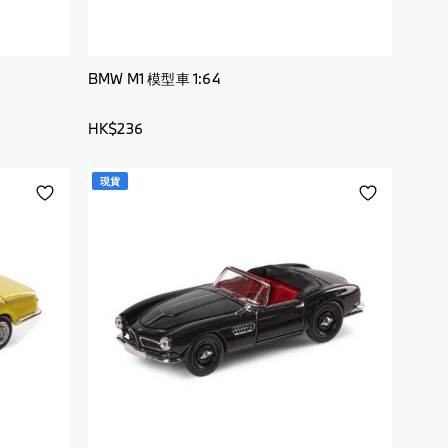
BMW M1 模型車 1:64
HK$236
現貨
添
添
加
加
到
到
願
願
望
望
清
清
單
單