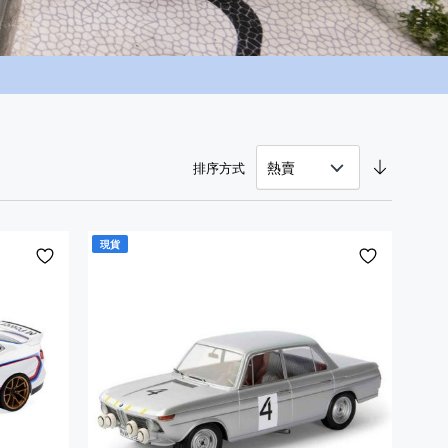
設
排序方式
定
下
降
現貨
方
添
添
向
加
加
到
到
願
願
望
望
清
清
單
單