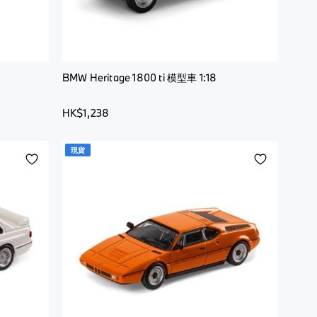
BMW Heritage 1800 ti 模型車 1:18
HK$1,238
現貨
添
添
加
加
到
到
願
願
望
望
清
清
單
單