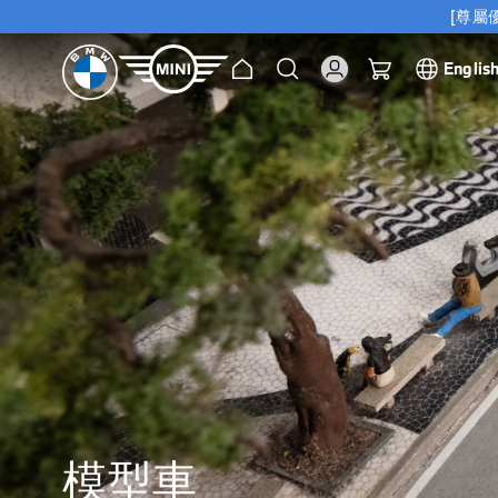
[尊屬優
主
搜
我的購物車
Englis
[尊屬優
頁
索
模型車