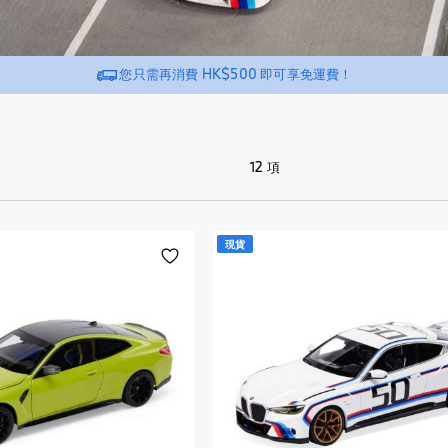
汽車保養
全
看
面
芳香劑
查看全
部
全
式
部
內部使用
部
配件
頭
Montblanc
您只需再消費
HK$500
即可享免運費！
汽車保養
銀
盔
for BMW
外部使用
配件
芳香劑
包
銀
全
輪胎及輪圈
外部使
包
鎖
罩
查看全部
用
匙
式
NUNA X
鎖
12
項
扣
頭
改裝配件
BMW
輪胎及
匙
盔
M
輪圈
扣
水
Performance
樽
查
查看全
水
配件
及
看
現貨
部
添
樽
水
全
行車記錄儀
及
加
改裝配件
杯
部
水
到
輪胎及輪圈
行車記
杯
雨
電單
願
錄儀
查看全部
傘
車服
雨
望
查看全
飾
傘
手
清
部
電
錶
單
太
單
陽
太
車
眼
陽
外