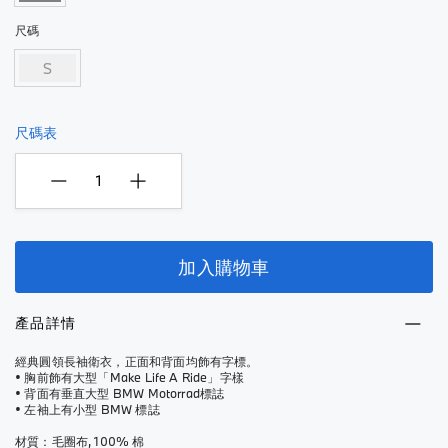
尺碼
S
尺碼表
加入購物車
產品詳情
經典圓領長袖衛衣，正面和背面均飾有字標。
• 胸前飾有大型「Make Life A Ride」字樣
• 背面有垂直大型 BMW Motorrad標誌
• 左袖上有小型 BMW 標誌
材質：毛圈布, 100% 棉