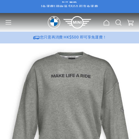
2.0 套裝
[免運費] 購物滿 $500 即享免運費
e
[尊屬優惠] 選購 BMW / MINI 原廠 Wallbox，可加
HK$388
換購
流動充電器
u
2.0 套裝
[免運費] 購物滿 $500 即享免運費
主
搜
我的
頁
索
[尊屬優惠] 選購 BMW / MINI 原廠 Wallbox，可加
HK$388
換購
流動充電器
2.0 套裝
您只需再消費
HK$500
即可享免運費！
跳
到
圖
片
庫
的
末
尾