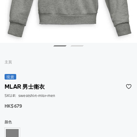
跳
到
主頁
圖
片
現貨
庫
MLAR 男士衛衣
的
開
SKU
sweatshirt-mlar-men
頭
低
HK$679
至
颜色