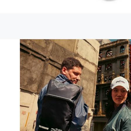
跳
到
圖
片
庫
的
開
頭