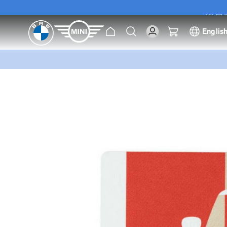
[尊屬優
主
搜
我的購物車
Englis
[尊屬優
頁
索
跳
到
圖
片
庫
的
末
尾