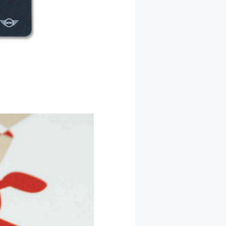
袋
行
李
背
箱
包
查
行
看
李
全
箱
部
查
兒童
看
服
全
飾
部
玩
兒童
具
服
飾
必
備
嬰
用
兒
品
用
品
查
看
查