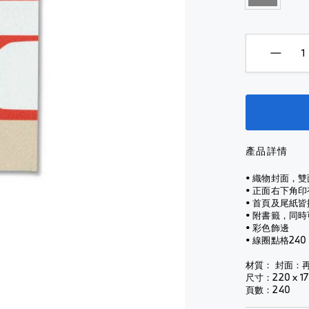
汽車保養
全
看
面
芳香劑
查看全
部
全
式
部
內部使用
部
配件
頭
Montblanc
汽車保養
銀
盔
for BMW
外部使用
配件
芳香劑
包
銀
全
輪胎及輪圈
外部使
包
鎖
罩
查看全部
用
匙
式
NUNA X
鎖
扣
頭
改裝配件
BMW
輪胎及
匙
盔
M
輪圈
扣
水
產品詳情
Performance
樽
查
查看全
水
配件
及
看
部
樽
• 織物封面，雙面印
水
全
行車記錄儀
及
• 正面右下角印有
改裝配件
杯
部
• 首頁及尾紙皆
水
輪胎及輪圈
行車記
• 附書籤，同
杯
雨
電單
錄儀
• 彩色飾邊
查看全部
傘
車服
• 線圈點格240
雨
查看全
飾
傘
手
部
電
材質： 封面：再
錶
太
尺寸：220 x 17
單
頁數：240
陽
太
車
眼
陽
外