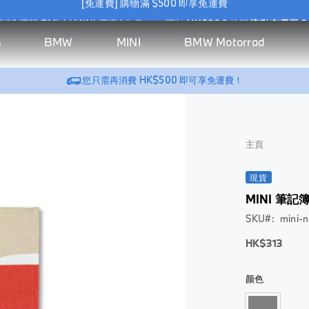
惠] 選購 BMW / MINI 原廠 Wallbox，可加
HK$388
換購
流動充電器 2
[免運費] 購物滿 $500 即享免運費
BMW
MINI
BMW Motorrad
h
惠] 選購 BMW / MINI 原廠 Wallbox，可加
HK$388
換購
流動充電器 2
汽
生
系
汽
MINI
騎
BMW
BMW
Riding Gear
MINI
Vehicle
New
BMW
探索所有商品 >
探索
探索所有商
探索所有
探索
探索
探索所有
您只需再消費
HK$500
即可享免運費！
車
活
列
車
生活
乘
Motorrad
Lifestyle
Accessories
Lifestyle
Accessories
Arrivals
Motorral
BMW
MINI
BMW
家居充電
所有
品 >
商品 >
所有
所有
商品 >
配
精
配
精品
裝
生活精品
Motorrad
Lifestyle
商品
BMW
家居充電
商品
Wallbox
商品
服飾
件
品
件
備
BMW
>
BMW M
>
Wallbox
>
上衣
及
充電器
服飾
BMW M
頭盔
服飾
配
充電器
帽及
主頁
充電線
Motorsport
上
GS
上
件
配件
充電線
BMW
衣
系
衣
BMW M
查看全部
查看
Golfsport
列
現貨
查看全
外
外
汽車內飾
全部
Montblanc
頭
部
套
套
MINI 筆記
車用地毯
for BMW
盔
配件
汽車內飾
鞋
帽
SKU
mini-n
BMW M
NUNA X
儲物收納
Bag &
開
車用地
及
Motorsport
BMW
帽
Luggage
面
低
HK$313
旅行舒適
毯
配
至
及
式
件
車匙套
旅行舒
配
頭
颜色
適
件
查
盔
BMW
查看全部
看
Golfsport
車匙套
查
揭