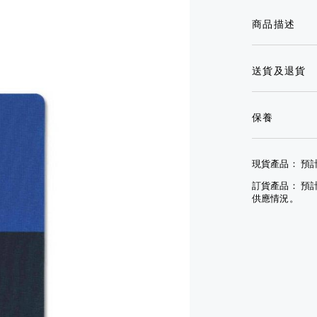
鏡
眼
套
商品描述
鏡
其
手
他
文
套
配
具
送貨及退貨
查
件
其
看
查
他
全
看
配
部
保養
全
件
部
查
現貨產品： 預計
模型
看
車
全
訂貨產品： 預
袋及
部
供應情況。
行李
模型
小
車
袋
袋及
手
行李
袋
小
袋
背
包
手