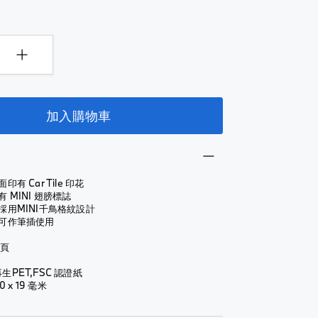
加入購物車
有 Car Tile 印花
 MINI 翅膀標誌
採用MINI千鳥格紋設計
時可作筆插使用
 頁
生PET,FSC 認證紙
0 x 19 毫米