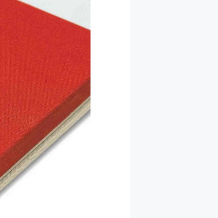
全
看
部
全
部