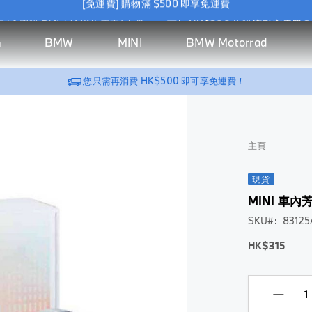
惠] 選購 BMW / MINI 原廠 Wallbox，可加
HK$388
換購
流動充電器 2
[免運費] 購物滿 $500 即享免運費
BMW
MINI
BMW Motorrad
h
惠] 選購 BMW / MINI 原廠 Wallbox，可加
HK$388
換購
流動充電器 2
汽
生
系
汽
MINI
騎
BMW
BMW
Riding Gear
MINI
Vehicle
New
BMW
探索所有商品 >
探索
探索所有商
探索所有
探索
探索
探索所有
您只需再消費
HK$500
即可享免運費！
車
活
列
車
生活
乘
Motorrad
Lifestyle
Accessories
Lifestyle
Accessories
Arrivals
Motorral
BMW
MINI
BMW
家居充電
所有
品 >
商品 >
所有
所有
商品 >
配
精
配
精品
裝
生活精品
Motorrad
Lifestyle
商品
BMW
家居充電
商品
Wallbox
商品
服飾
件
品
件
備
BMW
>
BMW M
>
Wallbox
>
上衣
及
充電器
服飾
BMW M
頭盔
服飾
配
充電器
帽及
主頁
充電線
Motorsport
上
GS
上
件
配件
充電線
BMW
衣
系
衣
BMW M
查看全部
查看
Golfsport
列
現貨
查看全
外
外
汽車內飾
全部
Montblanc
頭
部
套
套
MINI 車
車用地毯
for BMW
盔
配件
汽車內飾
鞋
帽
SKU
8312
BMW M
NUNA X
儲物收納
Bag &
開
車用地
及
Motorsport
BMW
帽
Luggage
面
HK$315
旅行舒適
毯
配
及
式
件
車匙套
旅行舒
配
頭
適
件
查
盔
BMW
查看全部
看
Golfsport
車匙套
查
揭