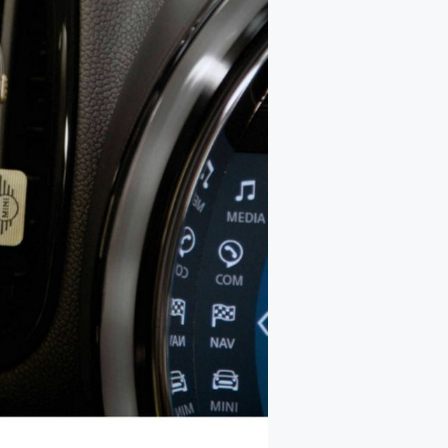
全
看
部
全
部