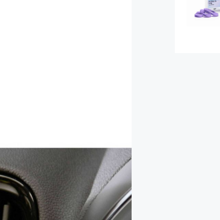
袋
行
李
背
箱
包
查
行
看
李
全
箱
部
查
兒童
看
服
全
飾
部
玩
兒童
具
服
飾
必
備
嬰
用
兒
品
用
品
查
看
查