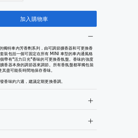
加入購物車
 開發的獨特車內芳香劑系列，由可調節擴香器和可更換香
套裝包括一個可固定在所有 MINI 車型的車內通風格
個帶有“活力日光”香味的可更換香氛盤。香味的強度
和擴香器本身的調節器來調節。所有香氛盤都單獨包裝
 使其盡可能長時間地保存香味。
散發香味約六週，建議定期更換香調。