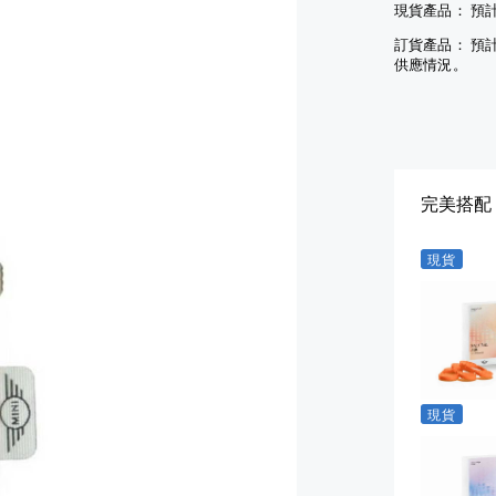
現貨產品： 預計
鏡
眼
套
鏡
訂貨產品： 預
其
手
供應情況。
他
文
套
配
具
查
件
其
看
查
他
全
看
配
部
完美搭配
全
件
部
查
現貨
模型
看
車
全
袋及
部
行李
模型
小
車
袋
袋及
手
行李
現貨
袋
小
袋
背
包
手