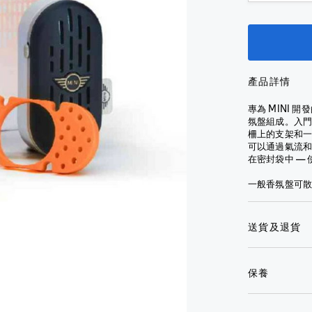
汽車保養
全
看
面
芳香劑
查看全
部
全
式
部
內部使用
部
配件
頭
Montblanc
汽車保養
銀
盔
for BMW
外部使用
配件
芳香劑
包
銀
全
輪胎及輪圈
產品詳情
外部使
包
鎖
罩
查看全部
用
匙
式
專為 MINI
NUNA X
鎖
扣
頭
氛盤組成。入門
改裝配件
BMW
輪胎及
匙
柵上的支架和一
盔
M
輪圈
扣
水
可以通過氣流
Performance
樽
查
在密封袋中 —
查看全
水
配件
及
看
部
樽
一般香氛盤可
水
全
行車記錄儀
及
改裝配件
杯
部
水
輪胎及輪圈
行車記
杯
雨
電單
送貨及退貨
錄儀
查看全部
傘
車服
雨
查看全
飾
傘
手
部
電
錶
保養
太
單
陽
太
車
眼
陽
外