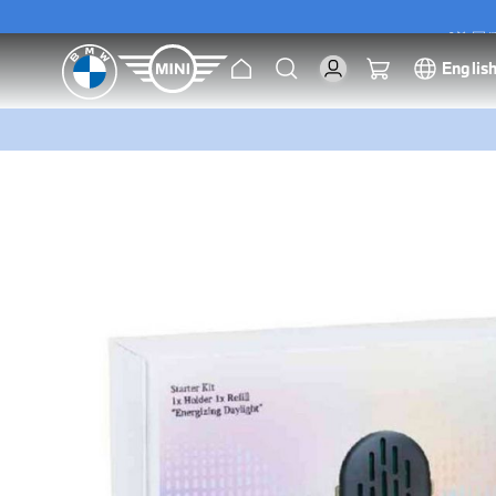
[尊屬優
主
搜
我的購物車
Englis
[尊屬優
頁
索
跳
到
圖
片
庫
的
末
尾