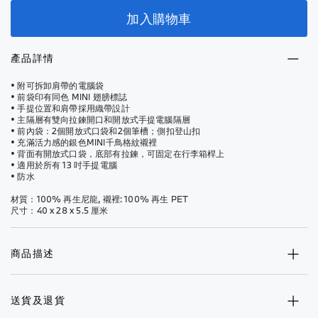
加入購物車
產品詳情
• 附可拆卸肩帶的電腦袋
• 前袋印有同色 MINI 翅膀標誌
• 手提位置和肩帶採用織帶設計
• 主隔層有雙向拉鍊開口和開放式手提電腦隔層
• 前內袋：2個開放式口袋和2個筆槽；側扣登山扣
• 充滿活力感的銀色MINI千鳥格紋襯裡
• 背面有開放式口袋，底部有拉鍊，可固定在行李箱桿上
• 適用於所有 13 吋手提電腦
• 防水
材質：100% 再生尼龍, 襯裡: 100% 再生 PET
尺寸：40 x 28 x 5.5 厘米
商品描述
送貨及退貨