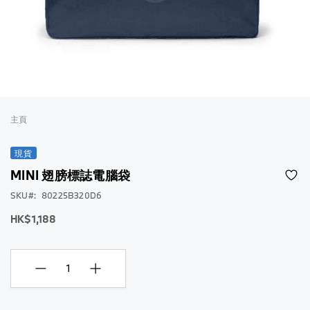
跳
到
主頁
圖
片
現貨
庫
MINI 翅膀標誌電腦袋
的
開
SKU
80225B320D6
頭
HK$1,188