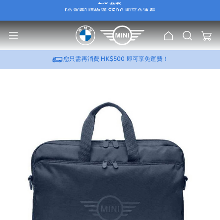
[免運費] 購物滿 $500 即享免運費
e
[尊屬優惠] 選購 BMW / MINI 原廠 Wallbox，可加
HK$388
換購
流動充電器
u
2.0 套裝
[免運費] 購物滿 $500 即享免運費
主
搜
我的
[尊屬優惠] 選購 BMW / MINI 原廠 Wallbox，可加
HK$388
換購
流動充電器
頁
索
2.0 套裝
您只需再消費
HK$500
即可享免運費！
跳
到
圖
片
庫
的
末
尾