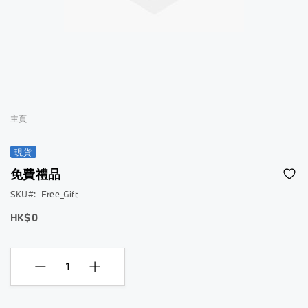
跳
到
主頁
圖
片
現貨
庫
免費禮品
的
開
SKU
Free_Gift
頭
HK$0