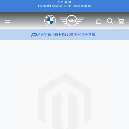
2.0 套裝
[免運費] 購物滿 $500 即享免運費
e
[尊屬優惠] 選購 BMW / MINI 原廠 Wallbox，可加
HK$388
換購
流動充電器
u
2.0 套裝
主
搜
[免運費] 購物滿 $500 即享免運費
我的
頁
索
[尊屬優惠] 選購 BMW / MINI 原廠 Wallbox，可加
HK$388
換購
流動充電器
2.0 套裝
您只需再消費
HK$500
即可享免運費！
跳
到
圖
片
庫
的
末
尾