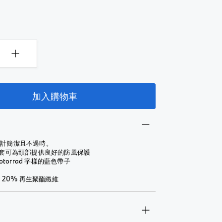
加入購物車
設計簡潔且不過時。
頸套可為頸部提供良好的防風保護
Motorrad 字樣的藍色帶子
, 20% 再生聚酯纖維