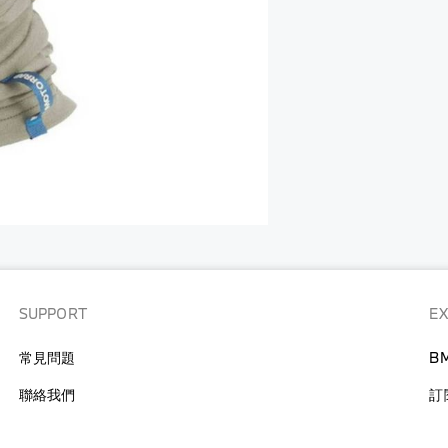
袋
行
李
背
箱
包
查
行
看
李
全
箱
部
查
兒童
看
服
全
飾
部
玩
兒童
具
服
飾
SUPPORT
E
必
備
嬰
常見問題
B
用
兒
品
用
聯絡我們
訂
品
查
看
查