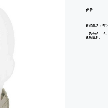
鏡
眼
套
鏡
保養
其
手
他
文
套
配
具
查
現貨產品： 預計
件
其
看
訂貨產品： 預
查
他
全
供應情況。
看
配
部
全
件
部
查
模型
看
車
全
袋及
部
行李
模型
小
車
袋
袋及
手
行李
袋
小
袋
背
包
手