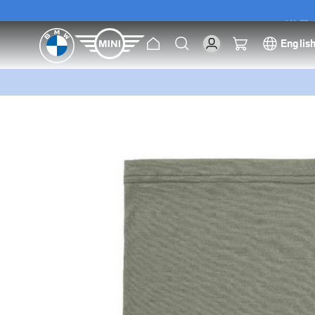
[尊屬優
主
搜
我的購物車
Englis
頁
索
[尊屬優
跳
到
圖
片
庫
的
末
尾