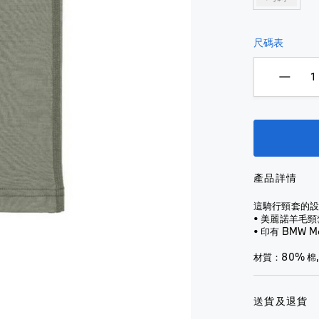
汽車保養
全
看
面
芳香劑
查看全
部
全
式
部
內部使用
部
配件
頭
尺碼表
Montblanc
汽車保養
銀
盔
for BMW
外部使用
配件
芳香劑
包
銀
全
輪胎及輪圈
外部使
包
鎖
罩
查看全部
用
匙
式
NUNA X
鎖
扣
頭
改裝配件
BMW
輪胎及
匙
盔
M
輪圈
扣
水
Performance
樽
查
查看全
水
配件
及
看
產品詳情
部
樽
水
全
行車記錄儀
及
改裝配件
杯
部
這騎行頸套的
水
輪胎及輪圈
行車記
• 美麗諾羊毛
杯
雨
電單
• 印有 BMW 
錄儀
查看全部
傘
車服
雨
查看全
飾
材質：80% 棉
傘
手
部
電
錶
太
單
陽
太
送貨及退貨
車
眼
陽
外