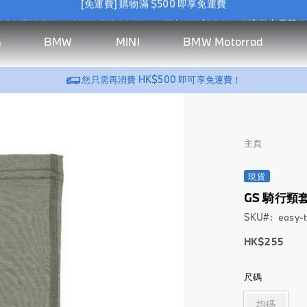
惠] 選購 BMW / MINI 原廠 Wallbox，可加
HK$388
換購
流動充電器 2
[免運費] 購物滿 $500 即享免運費
BMW
MINI
BMW Motorrad
h
惠] 選購 BMW / MINI 原廠 Wallbox，可加
HK$388
換購
流動充電器 2
汽
生
系
汽
MINI
騎
BMW
BMW
Riding Gear
MINI
Vehicle
New
BMW
探索所有商品 >
探索
探索所有商
探索所有
探索
探索
探索所有
您只需再消費
HK$500
即可享免運費！
車
活
列
車
生活
乘
Motorrad
Lifestyle
Accessories
Lifestyle
Accessories
Arrivals
Motorral
BMW
MINI
BMW
家居充電
所有
品 >
商品 >
所有
所有
商品 >
配
精
配
精品
裝
生活精品
Motorrad
Lifestyle
商品
BMW
家居充電
商品
Wallbox
商品
服飾
件
品
件
備
BMW
>
BMW M
>
Wallbox
>
上衣
及
充電器
服飾
BMW M
頭盔
服飾
配
充電器
帽及
主頁
充電線
Motorsport
上
GS
上
件
配件
充電線
BMW
衣
系
衣
BMW M
查看全部
查看
Golfsport
列
現貨
查看全
外
外
汽車內飾
全部
Montblanc
頭
部
套
套
GS 騎行頸
車用地毯
for BMW
盔
配件
汽車內飾
鞋
帽
SKU
easy-
BMW M
NUNA X
儲物收納
Bag &
開
車用地
及
Motorsport
BMW
帽
Luggage
面
低
HK$255
旅行舒適
毯
配
至
及
式
件
車匙套
旅行舒
配
頭
尺碼
適
件
查
盔
BMW
查看全部
看
Golfsport
車匙套
查
揭
均碼