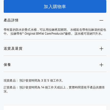
加入購物車
產品詳情
帶有蓋的防水折疊式水桶，可以用拉鍊將其關閉。 水桶裝在帶有拉鍊袋的提包
中。 拉鍊帶有“ Original BMW CareProducts”徽標。 該水桶可容納11升水。
送貨及退貨
保養
現貨產品： 預計發貨時間為 3 至 5 個工作天。
訂貨產品： 預計發貨時間為 14 個工作天或以上，實際時間需視乎產品供應情
況。