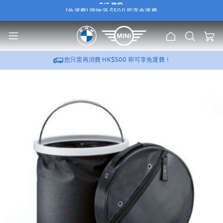
2.0 套裝
[免運費] 購物滿 $500 即享免運費
e
[尊屬優惠] 選購 BMW / MINI 原廠 Wallbox，可加
HK$388
換購
流動充電器
u
2.0 套裝
[免運費] 購物滿 $500 即享免運費
主
搜
我的
頁
索
[尊屬優惠] 選購 BMW / MINI 原廠 Wallbox，可加
HK$388
換購
流動充電器
2.0 套裝
您只需再消費
HK$500
即可享免運費！
跳
到
圖
片
庫
的
末
尾