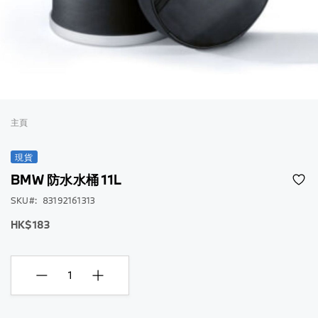
跳
到
主頁
圖
片
現貨
庫
BMW 防水水桶 11L
的
開
SKU
83192161313
頭
HK$183