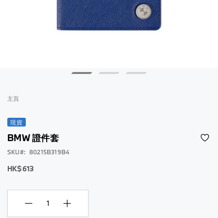
跳
到
主頁
圖
片
現貨
庫
BMW 證件套
的
開
SKU
80215B319B4
頭
HK$613