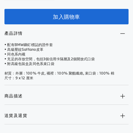
加入購物車
產品詳情
• 配有BMW鉚釘標誌的證件套
• 高級壓紋Saffiano皮革
• 同色系內襯
• 充足的存放空間，包括3個信用卡隔層及2個開放式口袋
• 附高級包裝盒及同色系束口袋
材質：外層：100% 牛皮, 襯裡：100% 聚酯纖維, 束口袋：100% 棉
尺寸：9 x 12 厘米
商品描述
送貨及退貨