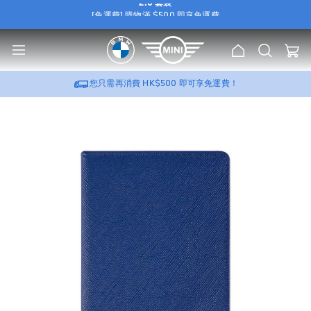
2.0 套裝
[免運費] 購物滿 $500 即享免運費
e
[尊屬優惠] 選購 BMW / MINI 原廠 Wallbox，可加
HK$388
換購
流動充電器
u
2.0 套裝
主
搜
[免運費] 購物滿 $500 即享免運費
我的
頁
索
[尊屬優惠] 選購 BMW / MINI 原廠 Wallbox，可加
HK$388
換購
流動充電器
2.0 套裝
您只需再消費
HK$500
即可享免運費！
跳
到
圖
片
庫
的
末
尾