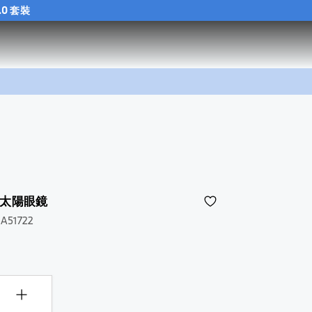
.0 套裝
.0 套裝
t 太陽眼鏡
A51722