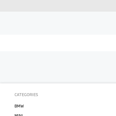
跳
到
圖
片
庫
的
開
頭
CATEGORIES
BMW
MINI