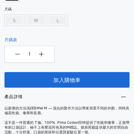
尺碼
S
M
L
尺碼表
加入購物車
產品詳情
以新潮的方法演繹BMW M — 混合的製作方法以帶來與眾不同的外觀，同時具
備高性能、奢華和長壽。
這不是一件普通的 T 恤。100% Pima Cotton同時提供了性能和奢華，正面帶
有斜口袋設計，袖子上有壓花同色系的M標誌。插肩剪裁提供最大的空間自由
活動，十分舒適。口袋的形狀和位置與駕駛位置一致。