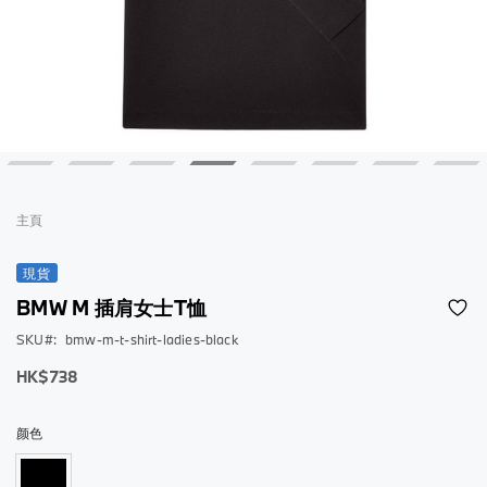
跳
到
主頁
圖
片
現貨
庫
BMW M 插肩女士T恤
的
開
SKU
bmw-m-t-shirt-ladies-black
頭
低
HK$738
至
颜色