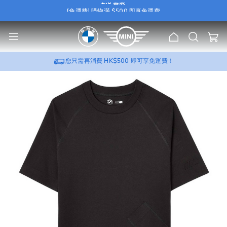
[免運費] 購物滿 $500 即享免運費
[尊屬優惠] 選購 BMW / MINI 原廠 Wallbox，可加
HK$388
換購
流動充電器
e
2.0 套裝
u
[免運費] 購物滿 $500 即享免運費
主
搜
我的
[尊屬優惠] 選購 BMW / MINI 原廠 Wallbox，可加
HK$388
換購
流動充電器
頁
索
2.0 套裝
您只需再消費
HK$500
即可享免運費！
跳
到
圖
片
庫
的
末
尾