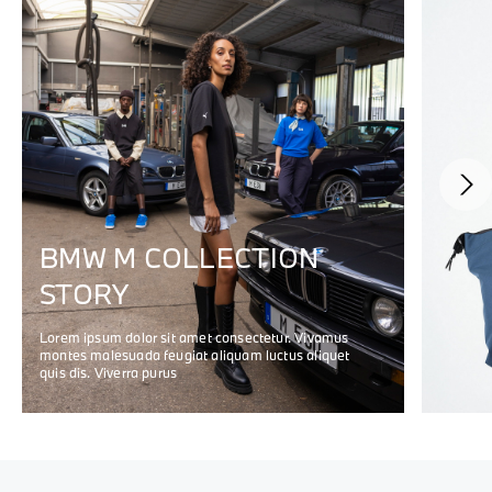
BMW M COLLECTION
STORY
Lorem ipsum dolor sit amet consectetur. Vivamus
montes malesuada feugiat aliquam luctus aliquet
quis dis. Viverra purus