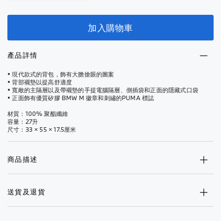
加入購物車
產品詳情
• 現代款式的背包，飾有大膽搶眼的圖案
• 背部襯墊以提高舒適度
• 寬敞的主隔層以及帶襯墊的手提電腦隔層、側插袋和正面的隱藏式口袋
• 正面飾有優質矽膠 BMW M 徽章和刺繡的PUMA 標誌
材質：100% 聚酯纖維
容量：27升
尺寸：33 × 55 × 17.5厘米
商品描述
送貨及退貨