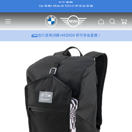
[免運費] 購物滿 $500 即享免運費
e
[尊屬優惠] 選購 BMW / MINI 原廠 Wallbox，可加
HK$388
換購
流動充電器
u
2.0 套裝
[免運費] 購物滿 $500 即享免運費
主
搜
我的
[尊屬優惠] 選購 BMW / MINI 原廠 Wallbox，可加
HK$388
換購
流動充電器
頁
索
2.0 套裝
您只需再消費
HK$500
即可享免運費！
跳
到
圖
片
庫
的
末
尾