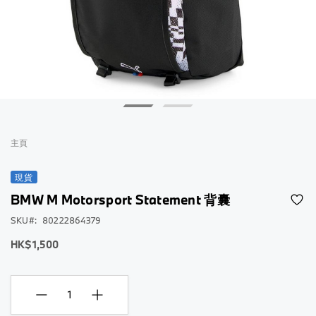
跳
到
主頁
圖
片
現貨
庫
BMW M Motorsport Statement 背囊
的
開
SKU
80222864379
頭
HK$1,500