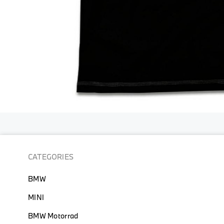
跳
到
圖
片
CATEGORIES
庫
的
BMW
開
頭
MINI
BMW Motorrad