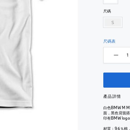
汽車保養
全
看
面
芳香劑
查看全
部
全
式
尺碼
部
內部使用
部
配件
頭
Montblanc
汽車保養
S
銀
盔
for BMW
外部使用
配件
芳香劑
包
銀
全
輪胎及輪圈
外部使
包
鎖
罩
尺碼表
查看全部
用
匙
式
NUNA X
鎖
扣
頭
改裝配件
BMW
輪胎及
匙
盔
M
輪圈
扣
水
Performance
樽
查
查看全
水
配件
及
看
部
樽
水
全
行車記錄儀
及
改裝配件
杯
部
水
輪胎及輪圈
行車記
杯
雨
電單
錄儀
產品詳情
查看全部
傘
車服
雨
查看全
飾
傘
手
白色BMW M M
部
電
面，黑色背面搭配
錶
太
單
印有BMW l
陽
太
車
眼
陽
材質：96％棉
外