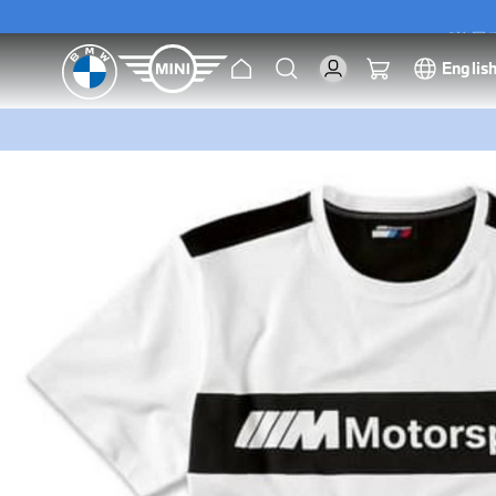
[尊屬優
主
搜
我的購物車
Englis
頁
索
[尊屬優
跳
到
圖
片
庫
的
末
尾