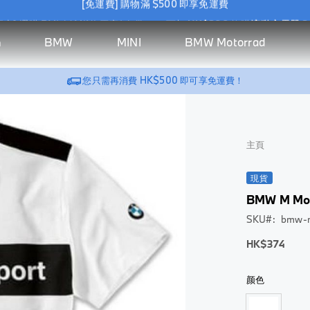
惠] 選購 BMW / MINI 原廠 Wallbox，可加
HK$388
換購
流動充電器 2
[免運費] 購物滿 $500 即享免運費
BMW
MINI
BMW Motorrad
h
惠] 選購 BMW / MINI 原廠 Wallbox，可加
HK$388
換購
流動充電器 2
汽
生
系
汽
MINI
騎
BMW
BMW
Riding Gear
MINI
Vehicle
New
BMW
探索所有商品 >
探索
探索所有商
探索所有
探索
探索
探索所有
您只需再消費
HK$500
即可享免運費！
車
活
列
車
生活
乘
Motorrad
Lifestyle
Accessories
Lifestyle
Accessories
Arrivals
Motorral
BMW
MINI
BMW
家居充電
所有
品 >
商品 >
所有
所有
商品 >
配
精
配
精品
裝
生活精品
Motorrad
Lifestyle
商品
BMW
家居充電
商品
Wallbox
商品
服飾
件
品
件
備
BMW
>
BMW M
>
Wallbox
>
上衣
及
充電器
服飾
BMW M
頭盔
服飾
配
充電器
帽及
主頁
充電線
Motorsport
上
GS
上
件
配件
充電線
BMW
衣
系
衣
BMW M
查看全部
查看
Golfsport
列
現貨
查看全
外
外
汽車內飾
全部
Montblanc
頭
部
套
套
BMW M Mo
車用地毯
for BMW
盔
配件
汽車內飾
鞋
帽
SKU
bmw-m
BMW M
NUNA X
儲物收納
Bag &
開
車用地
及
Motorsport
BMW
帽
Luggage
面
低
HK$374
旅行舒適
毯
配
至
及
式
件
車匙套
旅行舒
配
頭
颜色
適
件
查
盔
BMW
查看全部
看
Golfsport
車匙套
查
揭