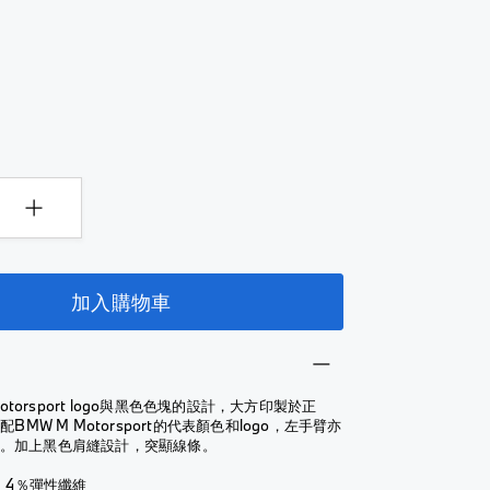
加入購物車
otorsport logo與黑色色塊的設計，大方印製於正
BMW M Motorsport的代表顏色和logo，左手臂亦
ogo。加上黑色肩縫設計，突顯線條。
，4％彈性纖維