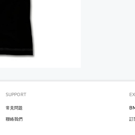
袋
行
李
背
箱
包
查
行
看
李
全
箱
部
查
兒童
看
服
全
飾
部
玩
兒童
具
服
飾
SUPPORT
E
必
備
嬰
常見問題
B
用
兒
品
用
聯絡我們
訂
品
查
看
查