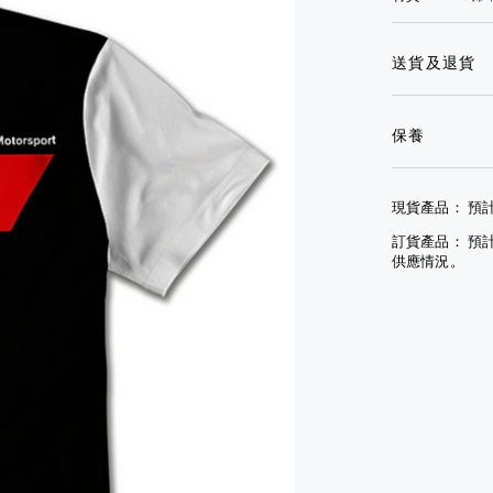
鏡
眼
套
鏡
其
手
送貨及退貨
他
文
套
配
具
查
件
其
看
保養
查
他
全
看
配
部
全
件
現貨產品： 預計
部
查
訂貨產品： 預
模型
看
供應情況。
車
全
袋及
部
行李
模型
小
車
袋
袋及
手
行李
袋
小
袋
背
包
手