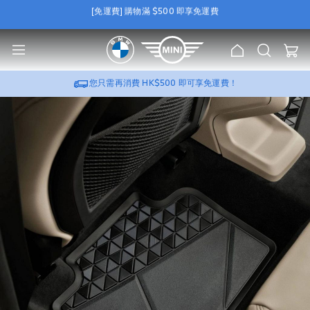
[免運費] 購物滿 $500 即享免運費
e
[尊屬優惠] 選購 BMW / MINI 原廠 Wallbox，可加
HK$388
換購
流動充電器
2.0 套裝
u
[免運費] 購物滿 $500 即享免運費
主
搜
我的
[尊屬優惠] 選購 BMW / MINI 原廠 Wallbox，可加
HK$388
換購
流動充電器
頁
索
2.0 套裝
您只需再消費
HK$500
即可享免運費！
跳
到
圖
片
庫
的
末
尾