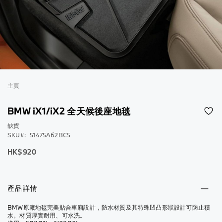
跳
到
主頁
圖
片
BMW iX1/iX2 全天候後座地毯
庫
的
缺貨
SKU
51475A62BC5
開
頭
HK$920
產品詳情
BMW原廠地毯完美貼合車廂設計，防水材質及其特殊凹凸形狀設計可防止積
水。材質厚實耐用、可水洗。