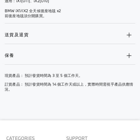
適用：iX1(U11)、iX2(U10)
BMW iX1/iX2 全天候後座地毯 x2
前後座地毯須分開購買。
送貨及退貨
保養
現貨產品： 預計發貨時間為 3 至 5 個工作天。
訂貨產品： 預計發貨時間為 14 個工作天或以上，實際時間需視乎產品供應情
況。
CATEGORIES
SUPPORT