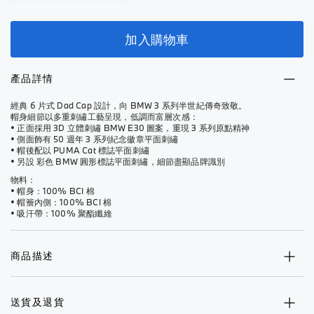
加入購物車
產品詳情
經典 6 片式 Dad Cap 設計，向 BMW 3 系列半世紀傳奇致敬。
帽身細節以多重刺繡工藝呈現，低調而富層次感：
• 正面採用 3D 立體刺繡 BMW E30 圖案，重現 3 系列原點精神
• 側面飾有 50 週年 3 系列紀念徽章平面刺繡
• 帽後配以 PUMA Cat 標誌平面刺繡
• 另設 彩色 BMW 圓形標誌平面刺繡，細節盡顯品牌識別
物料：
• 帽身：100% BCI 棉
• 帽簷內側：100% BCI 棉
• 吸汗帶：100% 聚酯纖維
商品描述
送貨及退貨