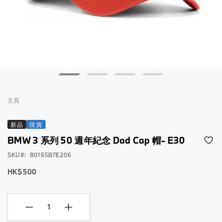
跳
到
主頁
圖
片
新品
現貨
庫
BMW 3 系列 50 週年紀念 Dad Cap 帽- E30
的
開
SKU
80165B7E206
頭
HK$500