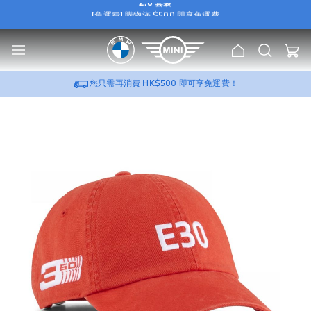
2.0 套裝
[免運費] 購物滿 $500 即享免運費
e
[尊屬優惠] 選購 BMW / MINI 原廠 Wallbox，可加
HK$388
換購
流動充電器
u
2.0 套裝
主
搜
[免運費] 購物滿 $500 即享免運費
我的
頁
索
[尊屬優惠] 選購 BMW / MINI 原廠 Wallbox，可加
HK$388
換購
流動充電器
2.0 套裝
您只需再消費
HK$500
即可享免運費！
跳
到
圖
片
庫
的
末
尾