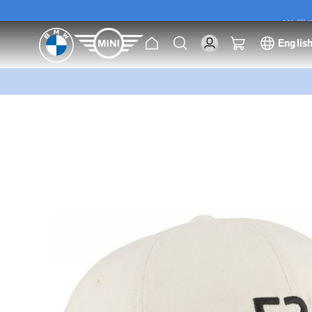
[尊屬優
主
搜
我的購物車
Englis
[尊屬優
頁
索
跳
到
圖
片
庫
的
末
尾