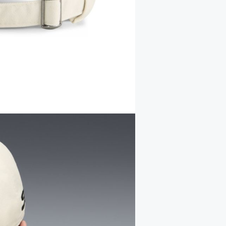
袋
行
李
背
箱
包
查
行
看
李
全
箱
部
查
兒童
看
服
全
飾
部
玩
兒童
具
服
飾
必
備
嬰
用
兒
品
用
品
查
看
查