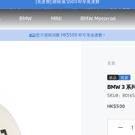
惠] 選購 BMW / MINI 原廠 Wallbox，可加
HK$388
換購
流動充電器 2
[免運費] 購物滿 $500 即享免運費
BMW
MINI
BMW Motorrad
h
惠] 選購 BMW / MINI 原廠 Wallbox，可加
HK$388
換購
流動充電器 2
汽
生
系
汽
MINI
騎
BMW
BMW
Riding Gear
MINI
Vehicle
New
BMW
探索所有商品 >
探索
探索所有商
探索所有
探索
探索
探索所有
您只需再消費
HK$500
即可享免運費！
車
活
列
車
生活
乘
Motorrad
Lifestyle
Accessories
Lifestyle
Accessories
Arrivals
Motorral
BMW
MINI
BMW
家居充電
所有
品 >
商品 >
所有
所有
商品 >
配
精
配
精品
裝
生活精品
Motorrad
Lifestyle
商品
BMW
家居充電
商品
Wallbox
商品
服飾
件
品
件
備
BMW
>
BMW M
>
Wallbox
>
上衣
及
充電器
服飾
BMW M
頭盔
服飾
配
充電器
帽及
主頁
充電線
Motorsport
上
GS
上
件
配件
充電線
BMW
衣
系
衣
BMW M
查看全部
查看
Golfsport
列
新品
現貨
查看全
外
外
汽車內飾
全部
Montblanc
頭
部
套
套
BMW 3 系列
車用地毯
for BMW
盔
配件
汽車內飾
鞋
帽
SKU
8016
BMW M
NUNA X
儲物收納
Bag &
開
車用地
及
Motorsport
BMW
帽
Luggage
面
HK$500
旅行舒適
毯
配
及
式
件
車匙套
旅行舒
配
頭
適
件
查
盔
BMW
查看全部
看
Golfsport
車匙套
查
揭