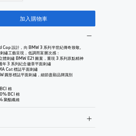
加入購物車
ad Cap 設計，向 BMW 3 系列半世紀傳奇致敬。
重刺繡工藝呈現，低調而富層次感：
 立體刺繡 BMW E21 圖案，重現 3 系列原點精神
0 週年 3 系列紀念徽章平面刺繡
MA Cat 標誌平面刺繡
BMW 圓形標誌平面刺繡，細節盡顯品牌識別
BCI 棉
0% BCI 棉
0% 聚酯纖維