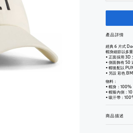
汽車保養
全
看
面
芳香劑
查看全
部
全
式
部
內部使用
部
配件
頭
Montblanc
汽車保養
銀
盔
for BMW
外部使用
配件
芳香劑
包
銀
全
輪胎及輪圈
產品詳情
外部使
包
鎖
罩
查看全部
用
匙
式
經典 6 片式 D
NUNA X
鎖
扣
頭
帽身細節以多
改裝配件
BMW
輪胎及
匙
• 正面採用 3D
盔
M
輪圈
扣
水
• 側面飾有 5
Performance
樽
查
• 帽後配以 PU
查看全
水
配件
及
看
• 另設 彩色 
部
樽
水
全
行車記錄儀
物料：
及
改裝配件
杯
部
• 帽身：100% 
水
輪胎及輪圈
行車記
• 帽簷內側：10
杯
雨
電單
錄儀
• 吸汗帶：10
查看全部
傘
車服
雨
查看全
飾
傘
手
部
電
商品描述
錶
太
單
陽
太
車
眼
陽
外