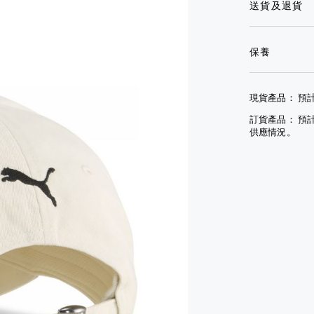
送貨及退貨
鏡
眼
套
鏡
其
手
他
文
套
保養
配
具
查
件
其
看
現貨產品： 預計
查
他
全
看
配
部
訂貨產品： 預
全
件
供應情況。
部
查
模型
看
車
全
袋及
部
行李
模型
小
車
袋
袋及
手
行李
袋
小
袋
背
包
手