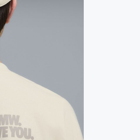
全
看
部
全
部